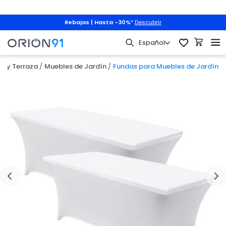
Rebajas | Hasta -30%
*
Descubrir
ín y Terraza
Muebles de Jardín
Fundas para Muebles de Jardín
