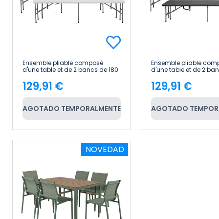
Ensemble pliable composé
Ensemble pliable com
d'une table et de 2 bancs de 180
d'une table et de 2 ba
cm pour la restauration Thinia
cm pour la restauratio
129,91 €
129,91 €
Home
Home
Price
Price
AGOTADO TEMPORALMENTE
AGOTADO TEMPOR
NOVEDAD