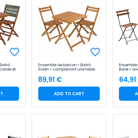
Bistró
Ensemble de balcon « Bistró
Ensemble 
carrée et
Soren » comprenant une table
Barel » av
en bois
carrée et deux chaises pliantes
chaises p
89,91 €
64,91
en bois d'acacia 7house
d'acacia
Price
Pric
RT
ADD TO CART
A