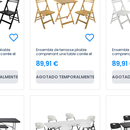
liable
Ensemble de terrasse pliable
Ensemble 
carrée et
comprenant une table carrée et
comprenan
 en
deux chaises « Biano » en
deux chai
89,91 €
89,91
bambou 7house
bambou 
Price
Pric
ALMENTE
AGOTADO TEMPORALMENTE
AGOTAD