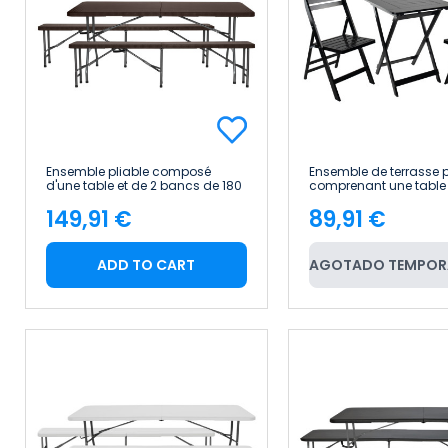
Ensemble pliable composé
Ensemble de terrasse p
d'une table et de 2 bancs de 180
comprenant une table 
cm, style « rotin », pour la
deux chaises « Biano »
149,91 €
89,91 €
restauration 7house
bambou 7house
Price
Price
ADD TO CART
AGOTADO TEMPOR