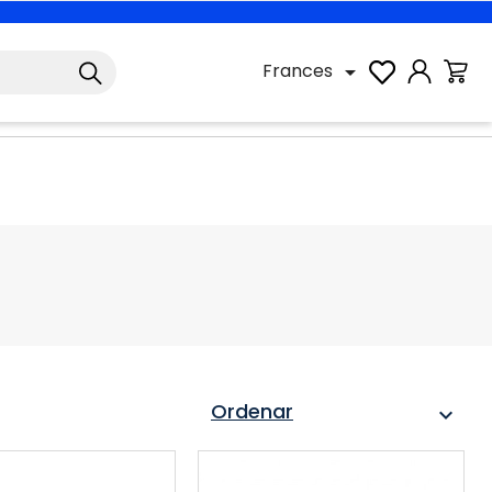
Frances

Ordenar
expand_more