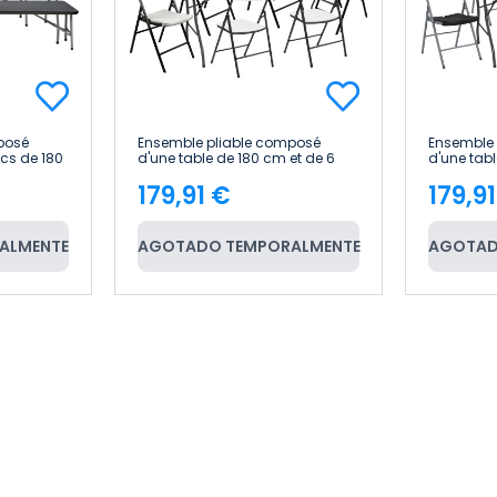
posé
Ensemble pliable composé
Ensemble
ncs de 180
d'une table de 180 cm et de 6
d'une tabl
n Thinia
chaises avec poignée, modèle «
chaises a
179,91 €
179,9
Catering » Thinia Home
Catering 
Price
Pric
ALMENTE
AGOTADO TEMPORALMENTE
AGOTAD