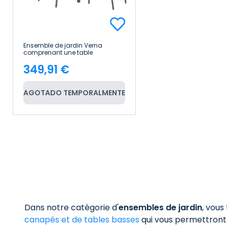
Ensemble de jardin Verna
comprenant une table
rectangulaire de 150 x 90 cm et
349,91 €
6 chaises en acier et Textilene
Price
7house
AGOTADO TEMPORALMENTE
Dans notre catégorie d'
ensembles de jardin
, vous
canapés et de tables basses
qui vous permettront 