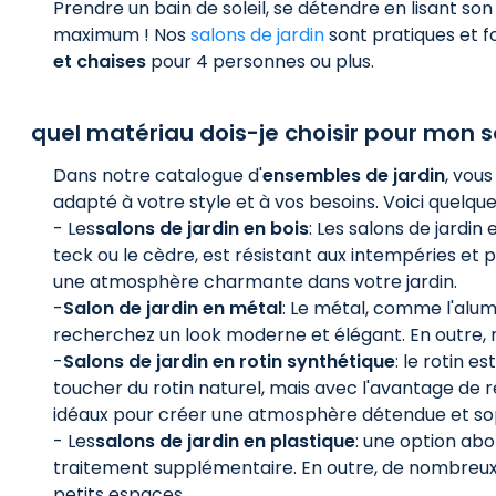
Prendre un bain de soleil, se détendre en lisant son
maximum ! Nos
salons de jardin
sont pratiques et f
et chaises
pour 4 personnes ou plus.
quel matériau dois-je choisir pour mon s
Dans notre catalogue d'
ensembles de jardin
, vou
adapté à votre style et à vos besoins. Voici quelqu
- Les
salons de jardin en bois
: Les salons de jardi
teck ou le cèdre, est résistant aux intempéries et 
une atmosphère charmante dans votre jardin.
-
Salon de jardin en métal
: Le métal, comme l'alumi
recherchez un look moderne et élégant. En outre, 
-
Salons de jardin en rotin synthétique
: le rotin e
toucher du rotin naturel, mais avec l'avantage de r
idéaux pour créer une atmosphère détendue et sop
- Les
salons de jardin en plastique
: une option abo
traitement supplémentaire. En outre, de nombreux sa
petits espaces.