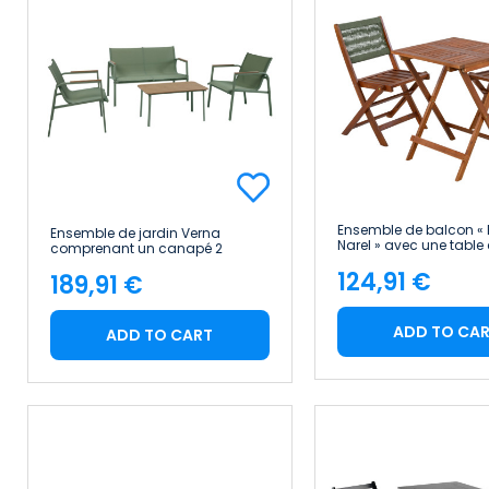
Ensemble de balcon « 
Ensemble de jardin Verna
Narel » avec une table 
comprenant un canapé 2
deux chaises pliantes 
places, deux fauteuils et une
124,91 €
d'acacia 7house
189,91 €
table basse en acier et Textilene
Price
Price
7house
ADD TO CA
ADD TO CART