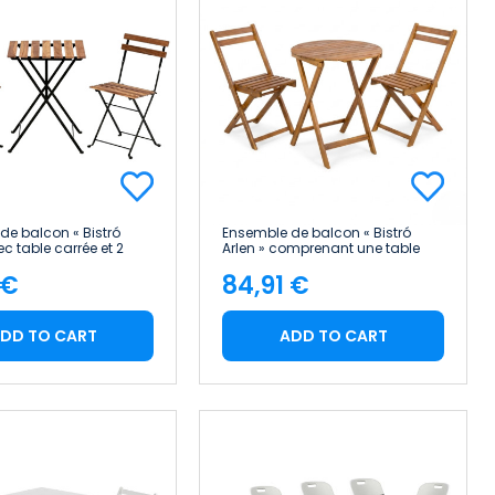
de balcon « Bistró
Ensemble de balcon « Bistró
ec table carrée et 2
Arlen » comprenant une table
liantes en bois
ronde et deux chaises pliantes
 €
84,91 €
 7house
en bois d'acacia 7house
e
Price
DD TO CART
ADD TO CART