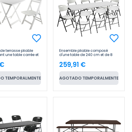
de terrasse pliable
Ensemble pliable composé
t une table carrée et
d'une table de 240 cm et de 8
ses « Biano » en
chaises avec poignée, blanc,
 €
259,91 €
7house
pour la restauration 7house
e
Price
O TEMPORALMENTE
AGOTADO TEMPORALMENTE