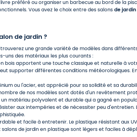
 livre préféré ou organiser un barbecue au bord de la piscin
onctionnels. Vous avez le choix entre des salons
de jardin
alon de jardin ?
s trouverez une grande variété de modèles dans différent
es-uns des matériaux les plus courants :
n en bois apportent une touche classique et naturelle à vo
peut supporter différentes conditions météorologiques. En
nium ou l'acier, est apprécié pour sa solidité et sa durabil
nombre de nos modèles sont dotés d'un revêtement protect
st un matériau polyvalent et durable qui a gagné en populari
ésister aux intempéries et de nécessiter peu d'entretien. L
histiquée.
rdable et facile à entretenir. Le plastique résistant aux 
lons de jardin en plastique sont légers et faciles à dépla