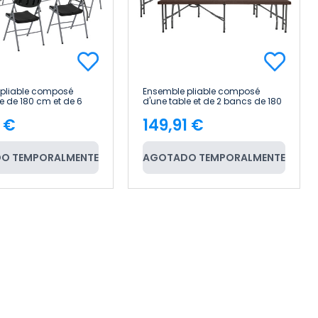
 pliable composé
Ensemble pliable composé
e de 180 cm et de 6
d'une table et de 2 bancs de 180
vec poignée, modèle «
cm, style traiteur, aspect bois
1 €
149,91 €
» Thinia Home
7house
e
Price
O TEMPORALMENTE
AGOTADO TEMPORALMENTE