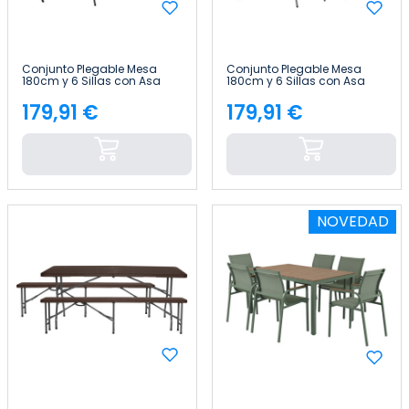
Conjunto Plegable Mesa
Conjunto Plegable Mesa
180cm y 6 Sillas con Asa
180cm y 6 Sillas con Asa
Catering Thinia Home
Catering Thinia Home
179,91 €
179,91 €
Precio
Precio
NOVEDAD