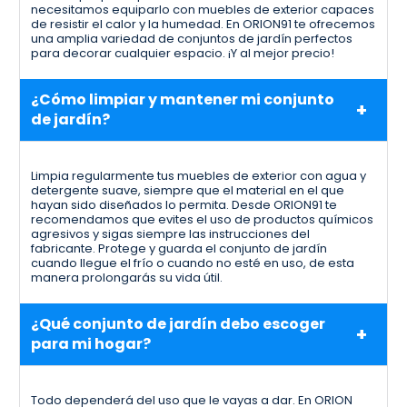
necesitamos equiparlo con muebles de exterior capaces
de resistir el calor y la humedad. En ORION91 te ofrecemos
una amplia variedad de conjuntos de jardín perfectos
para decorar cualquier espacio. ¡Y al mejor precio!
¿Cómo limpiar y mantener mi conjunto
de jardín?
Limpia regularmente tus muebles de exterior con agua y
detergente suave, siempre que el material en el que
hayan sido diseñados lo permita. Desde ORION91 te
recomendamos que evites el uso de productos químicos
agresivos y sigas siempre las instrucciones del
fabricante. Protege y guarda el conjunto de jardín
cuando llegue el frío o cuando no esté en uso, de esta
manera prolongarás su vida útil.
¿Qué conjunto de jardín debo escoger
para mi hogar?
Todo dependerá del uso que le vayas a dar. En ORION