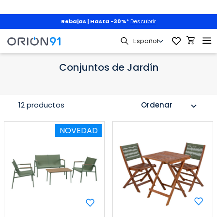
Rebajas | Hasta -30%
*
Descubrir
Jardín y Terraza
Muebles de Jardín
Conjuntos de Jardín
Conjuntos de Jardín
12 productos
Ordenar
expand_more
NOVEDAD