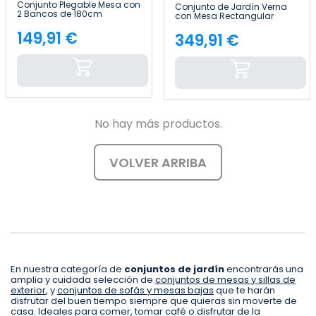
Conjunto Plegable Mesa con
Conjunto de Jardín Verna
2 Bancos de 180cm
con Mesa Rectangular
Catering Efecto Madera
150x90 cm y 6 Sillas en
7house
149,91 €
Acero y Textilene 7house
349,91 €
Precio
Precio
No hay más productos.
VOLVER ARRIBA
En nuestra categoría de
conjuntos de jardín
encontrarás una
amplia y cuidada selección de
conjuntos de mesas y sillas de
exterior
, y
conjuntos de sofás y mesas bajas
que te harán
disfrutar del buen tiempo siempre que quieras sin moverte de
casa. Ideales para comer, tomar café o disfrutar de la