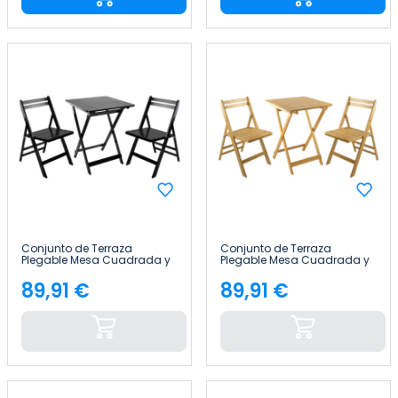
Conjunto de Terraza
Conjunto de Terraza
Plegable Mesa Cuadrada y
Plegable Mesa Cuadrada y
2 Sillas Biano Madera de
2 Sillas Biano Madera de
Bambú 7house
Bambú 7house
89,91 €
89,91 €
Precio
Precio