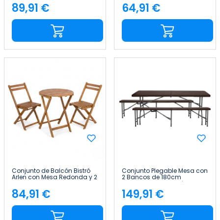
Madera de Acacia 7house
de Acacia 7house
89,91 €
64,91 €
Precio
Precio
Conjunto de Balcón Bistró
Conjunto Plegable Mesa con
Arlen con Mesa Redonda y 2
2 Bancos de 180cm
Sillas Plegables en Madera
Catering Efecto Ratán
de Acacia 7house
7house
84,91 €
149,91 €
Precio
Precio