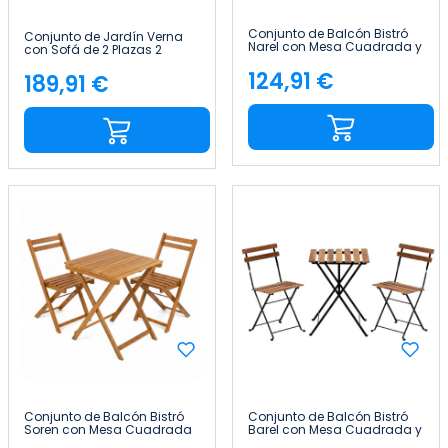
Conjunto de Balcón Bistró
Conjunto de Jardín Verna
Narel con Mesa Cuadrada y
con Sofá de 2 Plazas 2
2 Sillas Plegables en Madera
Sillones y Mesa de Centro en
de Acacia 7house
124,91 €
Acero y Textilene 7house
189,91 €
Precio
Precio
Conjunto de Balcón Bistró
Conjunto de Balcón Bistró
Soren con Mesa Cuadrada
Barel con Mesa Cuadrada y
y 2 Sillas Plegables en
2 Sillas Plegables en Madera